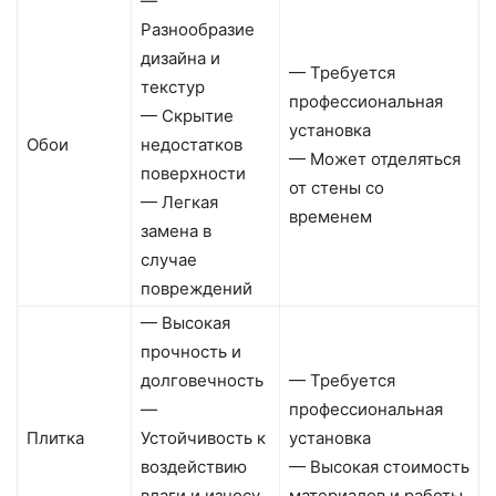
—
Разнообразие
дизайна и
— Требуется
текстур
профессиональная
— Скрытие
установка
Обои
недостатков
— Может отделяться
поверхности
от стены со
— Легкая
временем
замена в
случае
повреждений
— Высокая
прочность и
долговечность
— Требуется
—
профессиональная
Плитка
Устойчивость к
установка
воздействию
— Высокая стоимость
влаги и износу
материалов и работы