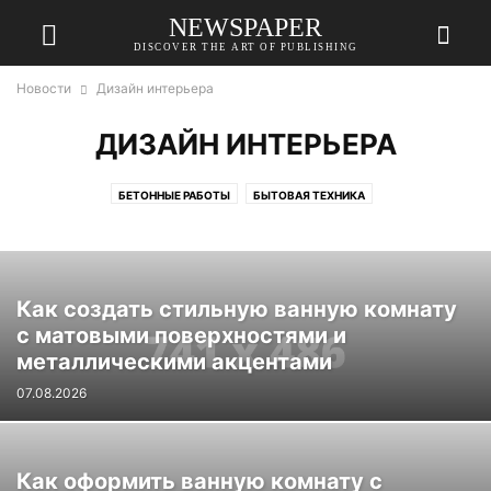
NEWSPAPER
DISCOVER THE ART OF PUBLISHING
Новости
Дизайн интерьера
ДИЗАЙН ИНТЕРЬЕРА
БЕТОННЫЕ РАБОТЫ
БЫТОВАЯ ТЕХНИКА
ДЕРЕВО И СТОЛЯРНЫЕ РАБОТЫ
ДИЗАЙН ИНТЕРЬЕРА
ИНСТРУМЕНТЫ И ОБОРУДОВАНИЕ
КРОВЛЯ
ЛАНДШАФТНЫЙ ДИЗАЙН И ЗЕМЛЯНЫЕ РАБОТЫ
МЕБЕЛЬ
Как создать стильную ванную комнату
НЕДВИЖИМОСТЬ
РАЗЛИЧНЫЕ УСЛУГИ
РЕМОНТ
САНТЕХНИКА
с матовыми поверхностями и
СТРОИТЕЛЬНЫЕ И ОТДЕЛОЧНЫЕ МАТЕРИАЛЫ
ФАСАД
металлическими акцентами
07.08.2026
Как оформить ванную комнату с