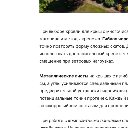
При выборе кровли для крыш с многочис
материал и методы крепежа.
Гибкая чер
точно повторять форму сложных скатов. 
использовать дополнительный крепеж че
смещение при ветровых нагрузках.
Металлические листы
на крышах с изгиб
см, а углы усиливаются специальными пл
предварительной установки гидроизоляц
потенциальные точки протечек. Каждый
антикоррозийным составом для продлени
При работе с
композитными панелями
сле
изгиба ската. На сложных поворотах мон