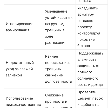
состава
Укладывать
Уменьшение
арматуру
устойчивости к
согласно
Игнорирование
нагрузкам,
проекту,
армирования
трещины в
контролируя
зоне
покрытие
растяжения
бетона
Поддерживать
Раннее
влажность,
Недостаточный
пересыхание,
защищать от
уход за свежей
трещины,
прямого
заливкой
снижение
солнечного
долговечности
света и дождя
Проверять
Снижение
Использование
цемент, песок
прочности и
низкокачественных
и щебень на
долговечности