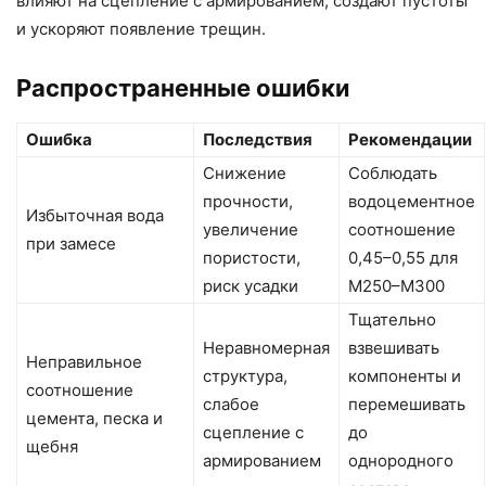
влияют на сцепление с армированием, создают пустоты
и ускоряют появление трещин.
Распространенные ошибки
Ошибка
Последствия
Рекомендации
Снижение
Соблюдать
прочности,
водоцементное
Избыточная вода
увеличение
соотношение
при замесе
пористости,
0,45–0,55 для
риск усадки
М250–М300
Тщательно
Неравномерная
взвешивать
Неправильное
структура,
компоненты и
соотношение
слабое
перемешивать
цемента, песка и
сцепление с
до
щебня
армированием
однородного