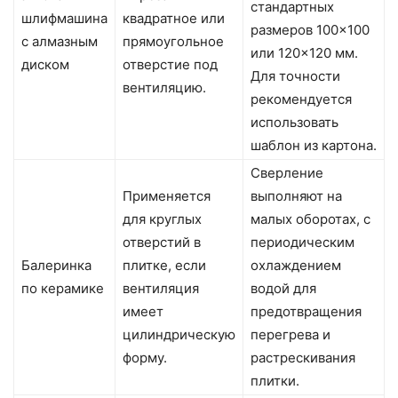
стандартных
шлифмашина
квадратное или
размеров 100×100
с алмазным
прямоугольное
или 120×120 мм.
диском
отверстие под
Для точности
вентиляцию.
рекомендуется
использовать
шаблон из картона.
Сверление
Применяется
выполняют на
для круглых
малых оборотах, с
отверстий в
периодическим
Балеринка
плитке, если
охлаждением
по керамике
вентиляция
водой для
имеет
предотвращения
цилиндрическую
перегрева и
форму.
растрескивания
плитки.