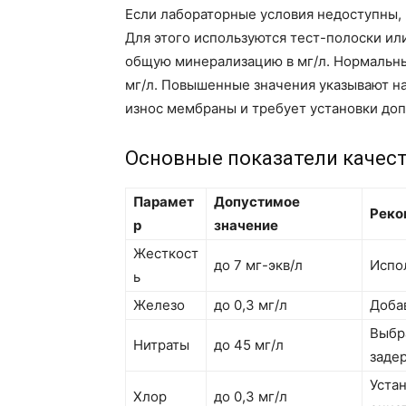
Если лабораторные условия недоступны,
Для этого используются тест-полоски и
общую минерализацию в мг/л. Нормальны
мг/л. Повышенные значения указывают на
износ мембраны и требует установки до
Основные показатели качес
Парамет
Допустимое
Реко
р
значение
Жесткост
до 7 мг-экв/л
Испо
ь
Железо
до 0,3 мг/л
Доба
Выбр
Нитраты
до 45 мг/л
заде
Уста
Хлор
до 0,3 мг/л