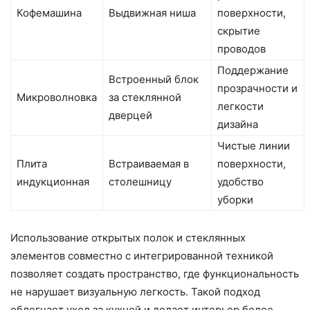
Кофемашина
Выдвижная ниша
поверхности,
скрытие
проводов
Поддержание
Встроенный блок
прозрачности и
Микроволновка
за стеклянной
легкости
дверцей
дизайна
Чистые линии
Плита
Встраиваемая в
поверхности,
индукционная
столешницу
удобство
уборки
Использование открытых полок и стеклянных
элементов совместно с интегрированной техникой
позволяет создать пространство, где функциональность
не нарушает визуальную легкость. Такой подход
облегчает уход за кухней и делает интерьер более